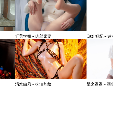
轩萧学姐 – 肉丝家妻
Cazi 姬纪 – 
清水由乃 – 抹油豹纹
星之迟迟 – 滴水