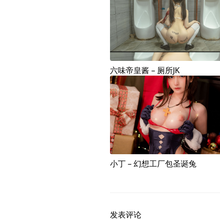
六味帝皇酱 – 厕所JK
小丁 – 幻想工厂包圣诞兔
发表评论