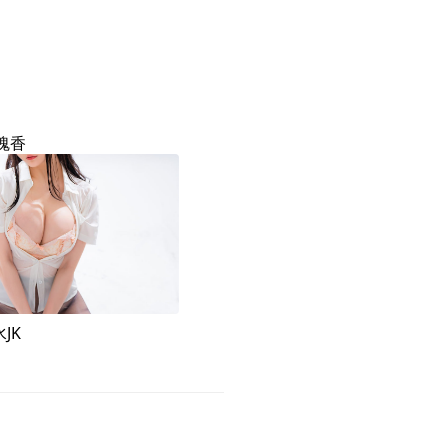
迷魂香
JK