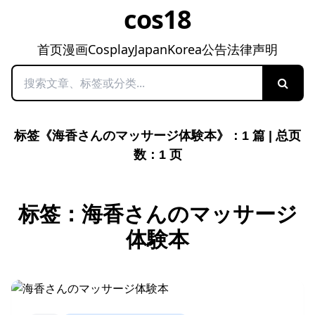
cos18
首页
漫画
Cosplay
Japan
Korea
公告
法律声明
搜索
标签《海香さんのマッサージ体験本》：1 篇 | 总页
数：1 页
标签：海香さんのマッサージ
体験本