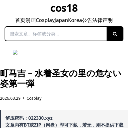
cos18
首页
漫画
Cosplay
Japan
Korea
公告
法律声明
搜索
町马吉 – 水着圣女の里の危ない
姿第一弾
2026.03.29
•
Cosplay
解压密码：022330.xyz
文章内有BT或ZIP（网盘）即可下载，若无，则不提供下载