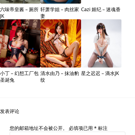
六味帝皇酱 – 厕所
轩萧学姐 – 肉丝家
Cazi 姬纪 – 迷魂香
JK
妻
小丁 – 幻想工厂包
清水由乃 – 抹油豹
星之迟迟 – 滴水JK
圣诞兔
纹
发表评论
您的邮箱地址不会被公开。
必填项已用
*
标注