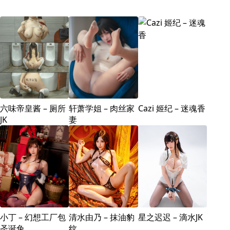
六味帝皇酱 – 厕所
轩萧学姐 – 肉丝家
Cazi 姬纪 – 迷魂香
JK
妻
小丁 – 幻想工厂包
清水由乃 – 抹油豹
星之迟迟 – 滴水JK
圣诞兔
纹