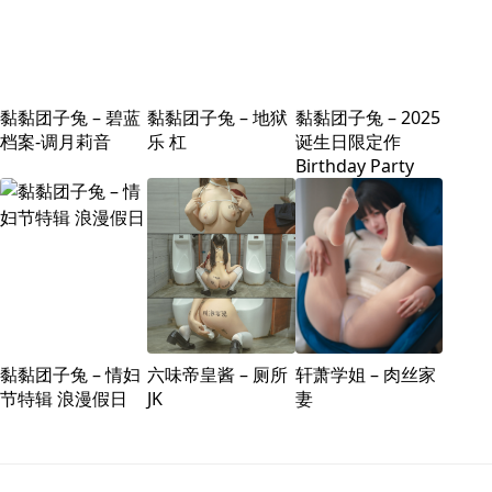
黏黏团子兔 – 碧蓝
黏黏团子兔 – 地狱
黏黏团子兔 – 2025
档案-调月莉音
乐 杠
诞生日限定作
Birthday Party
黏黏团子兔 – 情妇
六味帝皇酱 – 厕所
轩萧学姐 – 肉丝家
节特辑 浪漫假日
JK
妻