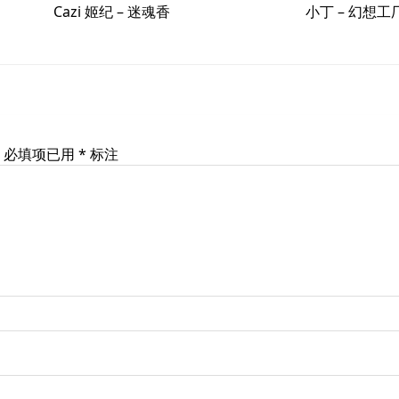
Cazi 姬纪 – 迷魂香
小丁 – 幻想
必填项已用
*
标注