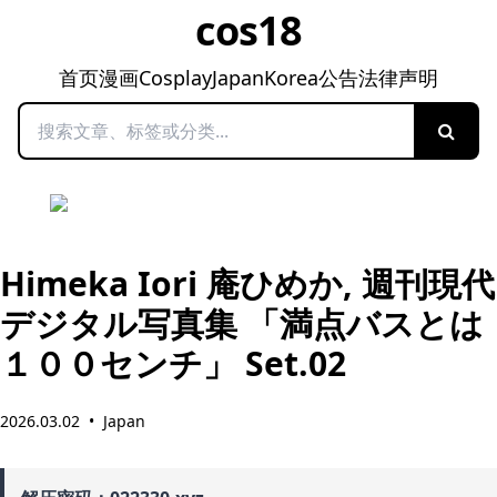
cos18
首页
漫画
Cosplay
Japan
Korea
公告
法律声明
搜索
Himeka Iori 庵ひめか, 週刊現代
デジタル写真集 「満点バスとは
１００センチ」 Set.02
2026.03.02
•
Japan