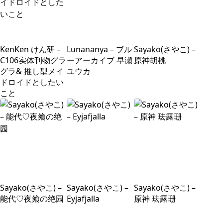
KenKen けん研 –
Lunananya – ブル
Sayako(さやこ) –
C106实体刊物グラ
ーアーカイブ 早瀬
原神胡桃
グラ& 推し型メイ
ユウカ
ドロイドとしたい
こと
Sayako(さやこ) –
Sayako(さやこ) –
Sayako(さやこ) –
能代♡夜飨の绝园
Eyjafjalla
原神 珐露珊