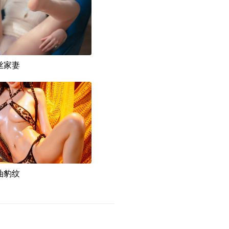
肉丝家妻
抹油豹纹