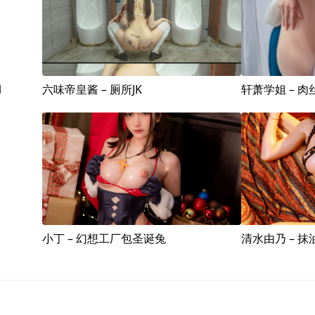
l
六味帝皇酱 – 厕所JK
轩萧学姐 – 
小丁 – 幻想工厂包圣诞兔
清水由乃 – 