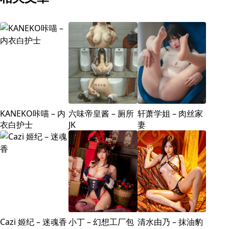
KANEKO咔喵 – 内
六味帝皇酱 – 厕所
轩萧学姐 – 肉丝家
衣白护士
JK
妻
Cazi 姬纪 – 迷魂香
小丁 – 幻想工厂包
清水由乃 – 抹油豹