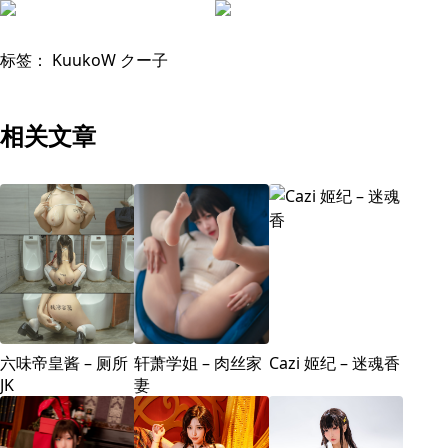
标签：
KuukoW クー子
相关文章
六味帝皇酱 – 厕所
轩萧学姐 – 肉丝家
Cazi 姬纪 – 迷魂香
JK
妻