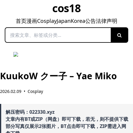
cos18
首页
漫画
Cosplay
Japan
Korea
公告
法律声明
搜索
KuukoW クー子 – Yae Miko
2026.02.09
•
Cosplay
解压密码：022330.xyz
文章内有BT或ZIP（网盘）即可下载，若无，则不提供下载
部分写真仅展示2张图片，BT点击即可下载，ZIP需进入网