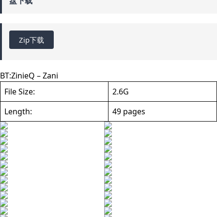
盘下载
Zip下载
BT:
ZinieQ – Zani
File Size:
2.6G
Length:
49 pages